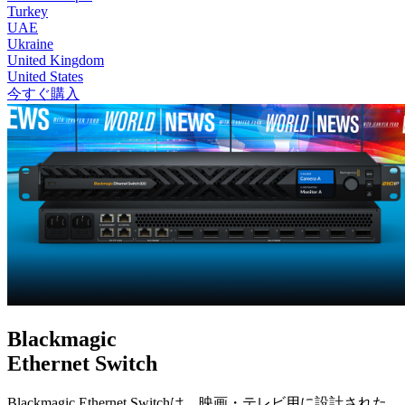
Turkey
UAE
Ukraine
United Kingdom
United States
今すぐ購入
Blackmagic
Ethernet Switch
Blackmagic Ethernet Switchは、映画・テレビ用に設計された