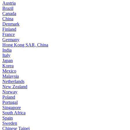
Austria
Brazil
Canada
China
Denmark
Finland
France
Germany
Hong Kong SAR, China
India
Italy
Japan
Korea
Mexico
Malaysia
Netherlands
New Zealand
Norway
Poland
Portugal
Singapore
South Africa
Spain
Sweden
Chinese Taipei