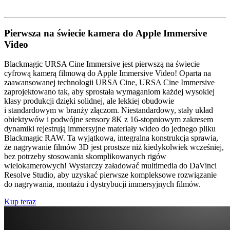
Pierwsza
na świecie
kamera
do Apple
Immersive
Video
Blackmagic URSA Cine Immersive jest pierwszą na świecie
cyfrową kamerą filmową do Apple Immersive Video! Oparta na
zaawansowanej technologii URSA Cine, URSA Cine Immersive
zaprojektowano tak, aby sprostała wymaganiom każdej wysokiej
klasy produkcji dzięki solidnej, ale lekkiej obudowie
i standardowym w branży złączom. Niestandardowy, stały układ
obiektywów i podwójne sensory 8K z 16-stopniowym zakresem
dynamiki rejestrują immersyjne materiały wideo do jednego pliku
Blackmagic RAW. Ta wyjątkowa, integralna konstrukcja sprawia,
że nagrywanie filmów 3D jest prostsze niż kiedykolwiek wcześniej,
bez potrzeby stosowania skomplikowanych rigów
wielokamerowych! Wystarczy załadować multimedia do DaVinci
Resolve Studio, aby uzyskać pierwsze kompleksowe rozwiązanie
do nagrywania, montażu i dystrybucji immersyjnych filmów.
Kup teraz