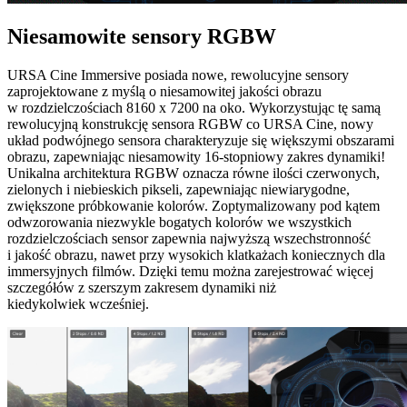
Niesamowite sensory RGBW
URSA Cine Immersive posiada nowe, rewolucyjne sensory
zaprojektowane z myślą o niesamowitej jakości obrazu
w rozdzielczościach 8160 x 7200 na oko. Wykorzystując tę samą
rewolucyjną konstrukcję sensora RGBW co URSA Cine, nowy
układ podwójnego sensora charakteryzuje się większymi obszarami
obrazu, zapewniając niesamowity 16-stopniowy zakres dynamiki!
Unikalna architektura RGBW oznacza równe ilości czerwonych,
zielonych i niebieskich pikseli, zapewniając niewiarygodne,
zwiększone próbkowanie kolorów. Zoptymalizowany pod kątem
odwzorowania niezwykle bogatych kolorów we wszystkich
rozdzielczościach sensor zapewnia najwyższą wszechstronność
i jakość obrazu, nawet przy wysokich klatkażach koniecznych dla
immersyjnych filmów. Dzięki temu można zarejestrować więcej
szczegółów z szerszym zakresem dynamiki niż
kiedykolwiek wcześniej.