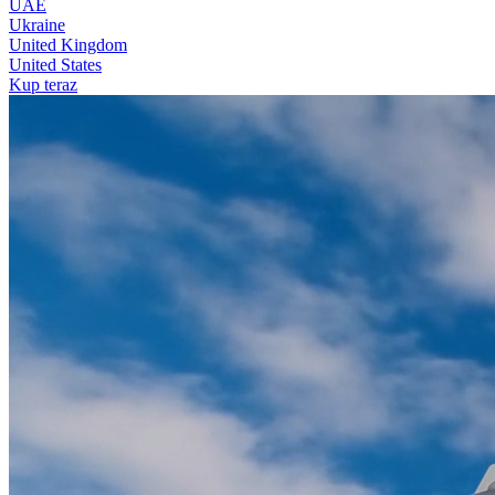
UAE
Ukraine
United Kingdom
United States
Kup teraz