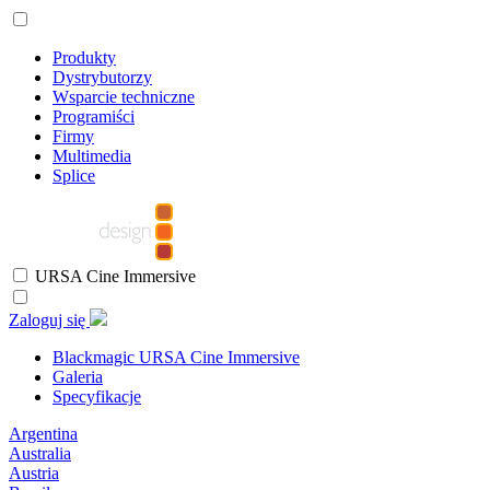
Produkty
Dystrybutorzy
Wsparcie techniczne
Programiści
Firmy
Multimedia
Splice
URSA Cine Immersive
Zaloguj się
Blackmagic URSA Cine Immersive
Galeria
Specyfikacje
Argentina
Australia
Austria