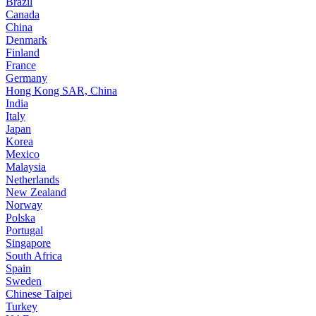
Brazil
Canada
China
Denmark
Finland
France
Germany
Hong Kong SAR, China
India
Italy
Japan
Korea
Mexico
Malaysia
Netherlands
New Zealand
Norway
Polska
Portugal
Singapore
South Africa
Spain
Sweden
Chinese Taipei
Turkey