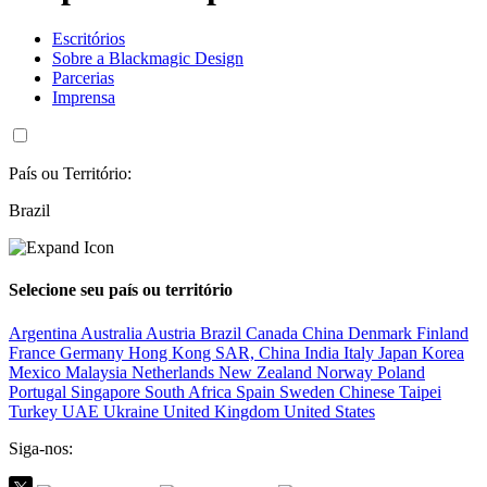
Escritórios
Sobre a Blackmagic Design
Parcerias
Imprensa
País ou Território:
Brazil
Selecione seu país ou território
Argentina
Australia
Austria
Brazil
Canada
China
Denmark
Finland
France
Germany
Hong Kong SAR, China
India
Italy
Japan
Korea
Mexico
Malaysia
Netherlands
New Zealand
Norway
Poland
Portugal
Singapore
South Africa
Spain
Sweden
Chinese Taipei
Turkey
UAE
Ukraine
United Kingdom
United States
Siga-nos: