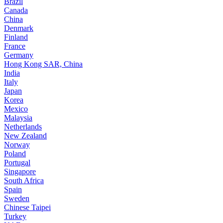
Brazil
Canada
China
Denmark
Finland
France
Germany
Hong Kong SAR, China
India
Italy
Japan
Korea
Mexico
Malaysia
Netherlands
New Zealand
Norway
Poland
Portugal
Singapore
South Africa
Spain
Sweden
Chinese Taipei
Turkey