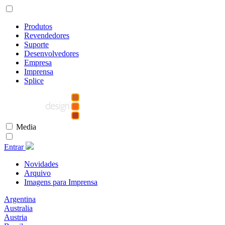
Produtos
Revendedores
Suporte
Desenvolvedores
Empresa
Imprensa
Splice
Media
Entrar
Novidades
Arquivo
Imagens para Imprensa
Argentina
Australia
Austria