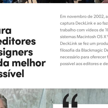
Em novembro de 2002, a 
captura DeckLink e ao fazê
ara
trabalho com vídeos de 
editores
sistemas Macintosh OS X™
DeckLink se fez um produ
signers
filosofia da Blackmagic D
necessário para oferecer
da melhor
possível aos editores e de
sível