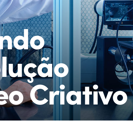
ando
olução
eo Criativo