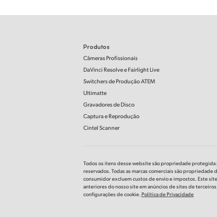
Produtos
Câmeras Profissionais
DaVinci Resolve
e Fairlight Live
Switchers de Produção ATEM
Ultimatte
Gravadores de Disco
Captura e Reprodução
Cintel Scanner
Todos os itens desse website são propriedade protegida p
reservados. Todas as marcas comerciais são propriedade 
consumidor excluem custos de envio e impostos. Este site u
anteriores do nosso site em anúncios de sites de terceiro
configurações de cookie.
Política de Privacidade