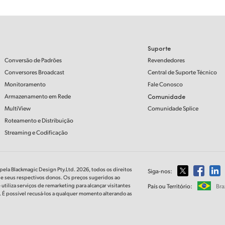
Suporte
Conversão de Padrões
Revendedores
Conversores Broadcast
Central de Suporte Técnico
Monitoramento
Fale Conosco
Armazenamento em Rede
Comunidade
MultiView
Comunidade Splice
Roteamento e Distribuição
Streaming e Codificação
ela Blackmagic Design Pty.Ltd. 2026, todos os direitos
Siga-nos:
de seus respectivos donos. Os preços sugeridos ao
tiliza serviços de remarketing para alcançar visitantes
País ou Território:
Bra
s. É possível recusá-los a qualquer momento alterando as