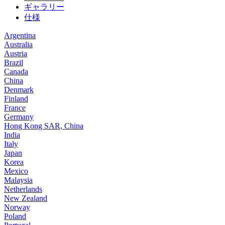
ギャラリー
仕様
Argentina
Australia
Austria
Brazil
Canada
China
Denmark
Finland
France
Germany
Hong Kong SAR, China
India
Italy
Japan
Korea
Mexico
Malaysia
Netherlands
New Zealand
Norway
Poland