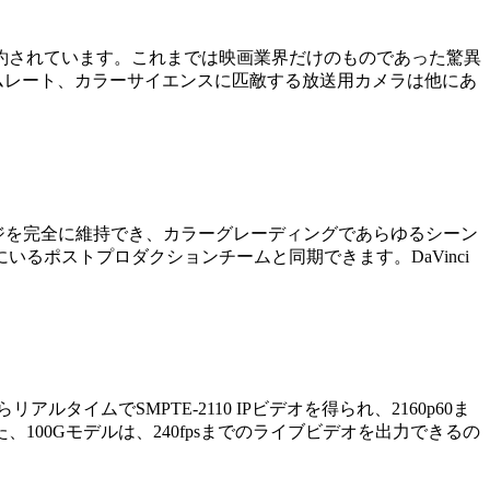
約されています。これまでは映画業界だけのものであった驚異
フレームレート、カラーサイエンスに匹敵する放送用カメラは他にあ
イナミックレンジを完全に維持でき、カラーグレーディングであらゆるシーン
るポストプロダクションチームと同期できます。DaVinci
イムでSMPTE-2110 IPビデオを得られ、2160p60ま
00Gモデルは、240fpsまでのライブビデオを出力できるの