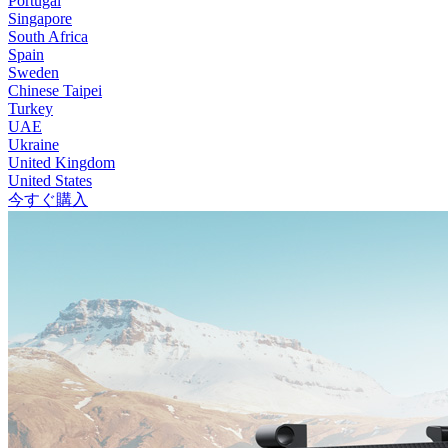
Portugal
Singapore
South Africa
Spain
Sweden
Chinese Taipei
Turkey
UAE
Ukraine
United Kingdom
United States
今すぐ購入