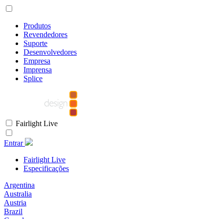
Produtos
Revendedores
Suporte
Desenvolvedores
Empresa
Imprensa
Splice
Fairlight Live
Entrar
Fairlight Live
Especificações
Argentina
Australia
Austria
Brazil