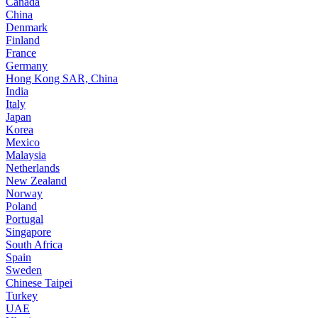
Canada
China
Denmark
Finland
France
Germany
Hong Kong SAR, China
India
Italy
Japan
Korea
Mexico
Malaysia
Netherlands
New Zealand
Norway
Poland
Portugal
Singapore
South Africa
Spain
Sweden
Chinese Taipei
Turkey
UAE