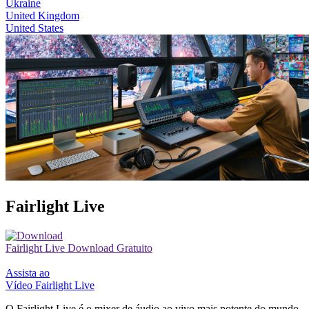
Ukraine
United Kingdom
United States
Fairlight Live
Fairlight Live
Download Gratuito
Assista ao
Vídeo Fairlight Live
O Fairlight Live é o mixer de áudio ao vivo mais potente do mundo.