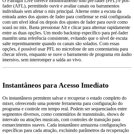
O Fairlight Live oferece monitoramento solo pré-fader (PFL) e pós-
fader (AFL), permitindo ouvir e avaliar canais ou barramentos
individuais sem afetar o mix principal. Alterne entre a escuta da
entrada antes dos ajustes de fader para confirmar se está configurada
com um nível ideal ou depois dos ajustes de fader para ouvir como
soará no mix. Basta pressionar Alt e clicar para alternar rapidamente
entre as duas opções. Um modo backstop específico para pré-fader
mantém uma referência consistente, evitando que o nível de escuta
salte repentinamente quando os canais são solados. Com essas
opções, é possível usar PFL no microfone de um comentarista para
checar níveis, enquanto se ouve o barramento de programa em áudio
imersivo, sem interromper a saída ao vivo.
Instantâneos
para Acesso Imediato
Os instantâneos permitem salvar e recuperar o estado completo do
mixer, oferecendo uma potente ferramenta para configuração do
programa e controle em tempo real. Podem ser sequenciados entre
segmentos diversos, como comentários de transmissão, shows de
intervalo ou atrações musicais, com controles de transição para
esmaecimentos suaves. Cada instantâneo armazena configurações
específicas para cada atração, excluindo parâmetros da recuperação