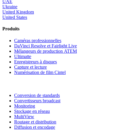
UAE
Ukraine
United Kingdom
United States
Produits
Caméras professionnelles
DaVinci Resolve
et Fairlight Live
Mélangeurs de production ATEM
Ultimatte
Enregistreurs à disques
Capture et lecture
Numérisation
de film Cintel
Conversion de standards
Convertisseurs broadcast
Monitoring
Stockage en réseau
MultiView
Routage et distribution
Diffusion et encodage