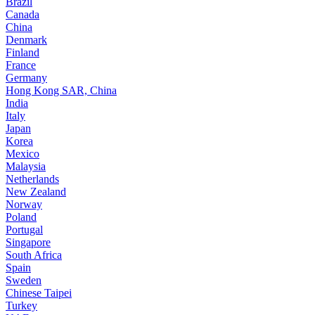
Brazil
Canada
China
Denmark
Finland
France
Germany
Hong Kong SAR, China
India
Italy
Japan
Korea
Mexico
Malaysia
Netherlands
New Zealand
Norway
Poland
Portugal
Singapore
South Africa
Spain
Sweden
Chinese Taipei
Turkey