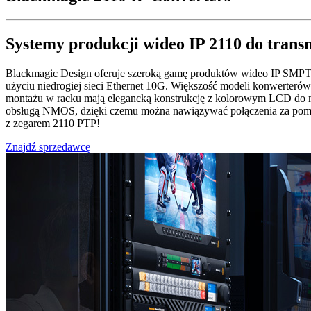
Systemy produkcji
wideo IP 2110
do trans
Blackmagic Design oferuje szeroką gamę produktów wideo IP SMPTE
użyciu niedrogiej sieci Ethernet 10G. Większość modeli konwerteró
montażu w racku mają elegancką konstrukcję z kolorowym LCD
do 
obsługą NMOS, dzięki czemu można nawiązywać połączenia za pomoc
z zegarem 2110 PTP!
Znajdź sprzedawcę