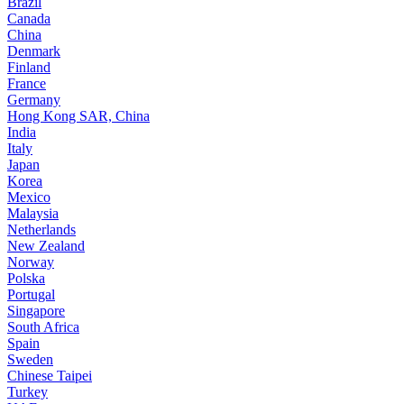
Brazil
Canada
China
Denmark
Finland
France
Germany
Hong Kong SAR, China
India
Italy
Japan
Korea
Mexico
Malaysia
Netherlands
New Zealand
Norway
Polska
Portugal
Singapore
South Africa
Spain
Sweden
Chinese Taipei
Turkey