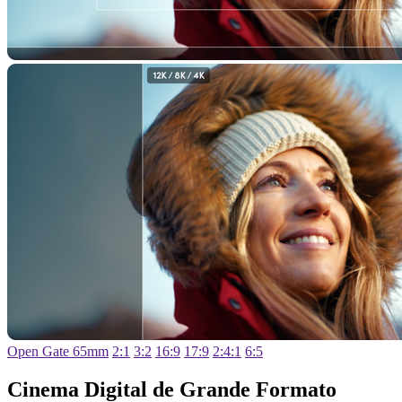
Open Gate 65mm
2:1
3:2
16:9
17:9
2:4:1
6:5
Cinema Digital
de Grande Formato