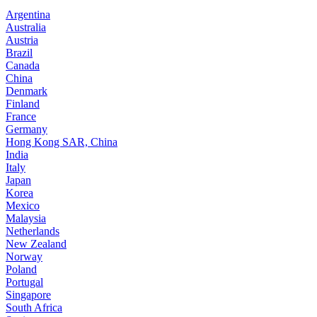
Argentina
Australia
Austria
Brazil
Canada
China
Denmark
Finland
France
Germany
Hong Kong SAR, China
India
Italy
Japan
Korea
Mexico
Malaysia
Netherlands
New Zealand
Norway
Poland
Portugal
Singapore
South Africa