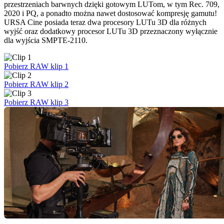
przestrzeniach barwnych dzięki gotowym LUTom, w tym Rec. 709,
2020 i PQ, a ponadto można nawet dostosować kompresję gamutu!
URSA Cine posiada teraz dwa procesory LUTu 3D dla różnych
wyjść oraz dodatkowy procesor LUTu 3D przeznaczony wyłącznie
dla wyjścia SMPTE-2110.
Pobierz RAW klip 1
Pobierz RAW klip 2
Pobierz RAW klip 3