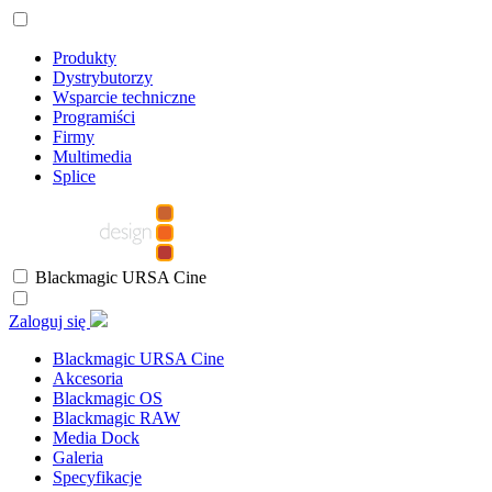
Produkty
Dystrybutorzy
Wsparcie techniczne
Programiści
Firmy
Multimedia
Splice
Blackmagic URSA Cine
Zaloguj się
Blackmagic URSA Cine
Akcesoria
Blackmagic OS
Blackmagic RAW
Media Dock
Galeria
Specyfikacje