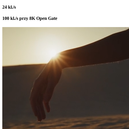
24 kl./s
100 kl./s przy 8K Open Gate