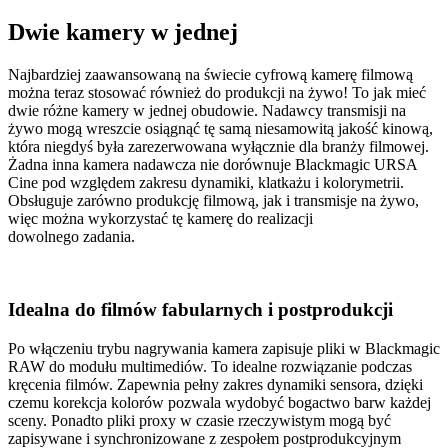
Dwie kamery w jednej
Najbardziej zaawansowaną na świecie cyfrową kamerę filmową
można teraz stosować również do produkcji na żywo! To jak mieć
dwie różne kamery w jednej obudowie. Nadawcy transmisji na
żywo mogą wreszcie osiągnąć tę samą niesamowitą jakość kinową,
która niegdyś była zarezerwowana wyłącznie dla branży filmowej.
Żadna inna kamera nadawcza nie dorównuje Blackmagic URSA
Cine pod względem zakresu dynamiki, klatkażu i kolorymetrii.
Obsługuje zarówno produkcję filmową, jak i transmisje na żywo,
więc można wykorzystać tę kamerę do realizacji
dowolnego zadania.
Idealna do filmów
fabularnych i postprodukcji
Po włączeniu trybu nagrywania kamera zapisuje pliki w Blackmagic
RAW do modułu multimediów. To idealne rozwiązanie podczas
kręcenia filmów. Zapewnia pełny zakres dynamiki sensora, dzięki
czemu korekcja kolorów pozwala wydobyć bogactwo barw każdej
sceny. Ponadto pliki proxy w czasie rzeczywistym mogą być
zapisywane i synchronizowane z zespołem postprodukcyjnym