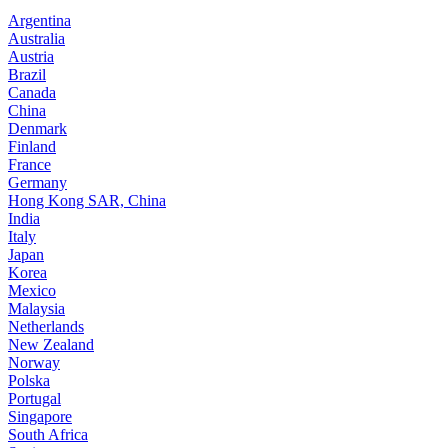
Argentina
Australia
Austria
Brazil
Canada
China
Denmark
Finland
France
Germany
Hong Kong SAR, China
India
Italy
Japan
Korea
Mexico
Malaysia
Netherlands
New Zealand
Norway
Polska
Portugal
Singapore
South Africa