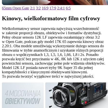
65mm Open Gate
2:1
3:2
16:9
17:9
2:4:1
6:5
Kinowy,
wielkoformatowy film cyfrowy
Wielkoformatowy sensor zapewnia najwyższą wszechstronność
w zakresie proporcji obrazu, obiektywów i formatów dystrybucji.
Pełny obszar sensora 12K LF zapewnia oszałamiający obraz 3:2
w Open Gate, podczas gdy model 17K 65 zapewnia kinowy obraz
2.20:1. Oba modele umożliwiają wykorzystanie dużego sensora do
filmowania w trybie anamorficznym i uzyskanie różnych proporcji
obrazu o współczynnikach 1,3, 1,5, 1,6, 1,66, 1,8 i 2x. Ponadto
pozwala kręcić bez przycinania w 4K, 8K lub 12K z użyciem całej
powierzchni sensora, zachowując pełne pole widzenia obiektywów.
Model 12K LF posiada nawet tryby 9K Super 35 dla pełnej
kompatybilności z klasycznymi obiektywami kinowymi.
To pozwala tworzyć wyjątkowe treści w najwyższej jakości.