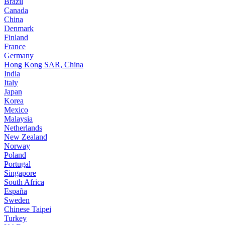
Brazil
Canada
China
Denmark
Finland
France
Germany
Hong Kong SAR, China
India
Italy
Japan
Korea
Mexico
Malaysia
Netherlands
New Zealand
Norway
Poland
Portugal
Singapore
South Africa
España
Sweden
Chinese Taipei
Turkey