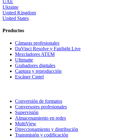
UAE
Ukraine
United Kingdom
United States
Productos
Cámaras profesionales
DaVinci Resolve
y Fairlight Live
Mezcladores ATEM
Ultimatte
Grabadores digitales
Captura y reproducción
Escáner Cintel
Conversión de formatos
Conversores profesionales
Supervisión
Almacenamiento en redes
MultiView
Direccionamiento y distribución
Transmisión y codificación