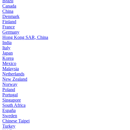
Brazil
Canada
China
Denmark
Finland
France
Germany
Hong Kong SAR, China
India
Italy
Japan
Korea
Mexico
Malaysia
Netherlands
New Zealand
Norway
Poland
Portugal
Singapore
South Africa
España
Sweden
Chinese Taipei
Turkey