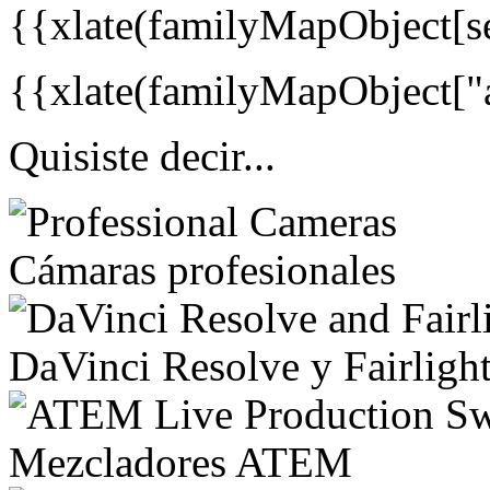
{{xlate(familyMapObject[s
{{xlate(familyMapObject["a
Quisiste decir...
Cámaras profesionales
DaVinci Resolve
y Fairligh
Mezcladores ATEM