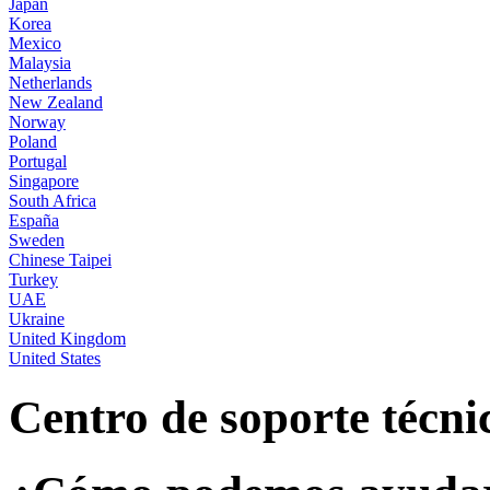
Japan
Korea
Mexico
Malaysia
Netherlands
New Zealand
Norway
Poland
Portugal
Singapore
South Africa
España
Sweden
Chinese Taipei
Turkey
UAE
Ukraine
United Kingdom
United States
Centro de soporte técni