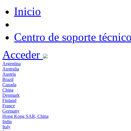
Inicio
Centro de soporte técnic
Acceder
Argentina
Australia
Austria
Brazil
Canada
China
Denmark
Finland
France
Germany
Hong Kong SAR, China
India
Italy