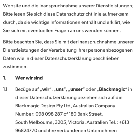
Website und die Inanspruchnahme unserer Dienstleistungen;
Finland
Bitte lesen Sie sich diese Datenschutzrichtlinie aufmerksam
France
durch, da sie wichtige Informationen enthält und erklärt, wie
Sie sich mit eventuellen Fragen an uns wenden können.
Germany
Bitte beachten Sie, dass Sie mit der Inanspruchnahme unserer
Hong Kong SAR, China
Dienstleistungen der Verarbeitung Ihrer personenbezogenen
Daten wie in dieser Datenschutzerklärung beschrieben
India
zustimmen.
Italy
1.
Wer wir sind
Japan
1.1
Bezüge auf „
wir
“, „
uns
“, „
unser
“ oder „
Blackmagic
“ in
dieser Datenschutzerklärung beziehen sich auf die
Korea
Blackmagic Design Pty Ltd, Australian Company
Mexico
Number: 098 098 287 of 180 Bank Street,
South Melbourne, 3205, Victoria, Australien Tel.: +613
Malaysia
96824770 und ihre verbundenen Unternehmen