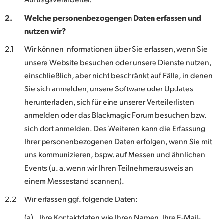
UAE
2.
Welche personenbezogengen Daten erfassen und
nutzen wir?
Ukraine
2.1
Wir können Informationen über Sie erfassen, wenn Sie
United Kingdom
unsere Website besuchen oder unsere Dienste nutzen,
einschließlich, aber nicht beschränkt auf Fälle, in denen
United States
Sie sich anmelden, unsere Software oder Updates
herunterladen, sich für eine unserer Verteilerlisten
anmelden oder das Blackmagic Forum besuchen bzw.
sich dort anmelden. Des Weiteren kann die Erfassung
Ihrer personenbezogenen Daten erfolgen, wenn Sie mit
uns kommunizieren, bspw. auf Messen und ähnlichen
Events (u. a. wenn wir Ihren Teilnehmerausweis an
einem Messestand scannen).
2.2
Wir erfassen ggf. folgende Daten:
(a)
Ihre Kontaktdaten wie Ihren Namen, Ihre E-Mail-