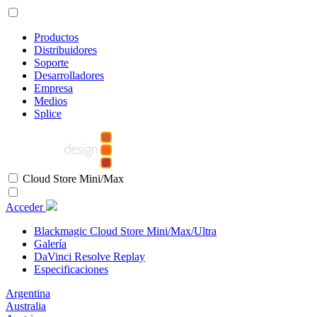
Productos
Distribuidores
Soporte
Desarrolladores
Empresa
Medios
Splice
Cloud Store Mini/Max
Acceder
Blackmagic Cloud Store Mini/Max/Ultra
Galería
DaVinci Resolve Replay
Especificaciones
Argentina
Australia