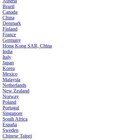
Austria
Brazil
Canada
China
Denmark
Finland
France
Germany
Hong Kong SAR, China
India
Italy
Japan
Korea
Mexico
Malaysia
Netherlands
New Zealand
Norway
Poland
Portugal
Singapore
South Africa
España
Sweden
Chinese Taipei